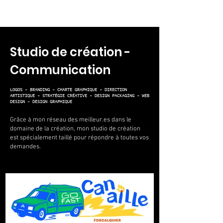
Studio de création -
Communication
LOGOS - BRANDING - CHARTE GRAPHIQUE - DIRECTION
ARTISTIQUE - STRATÉGIE CRÉATIVE - DESIGN PACKAGING - WEB
DESIGN - DESIGN GRAPHIQUE
Grâce à mon réseau des meilleur.es dans le
domaine de la création, mon studio de création
est spécialement taillé pour répondre à toutes vos
demandes.